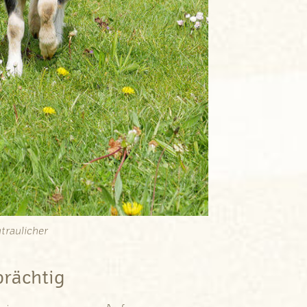
traulicher
prächtig