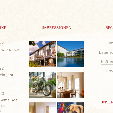
IKEL
IMPRESSIONEN
REC
22
I
 war unser
Datensc
Haftun
22
Urh
ein Jahr …
20
 Gemeinde
UNSE
– ein
k