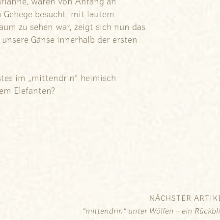
Marianne, waren von Anfang an
m Gehege besucht, mit lautem
aum zu sehen war, zeigt sich nun das
l unsere Gänse innerhalb der ersten
stes im „mittendrin“ heimisch
nem Elefanten?
NÄCHSTER ARTIK
“mittendrin” unter Wölfen – ein Rückbl