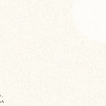
EL
ick