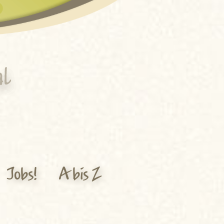
Jobs!
A bis Z