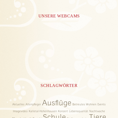
UNSERE WEBCAMS
SCHLAGWÖRTER
Ausflüge
Aktuelles
Altenpfleger
Betreutes Wohnen
Events
Imagevideo
Kalletal-Hohenhausen
Konzert
Lebensqualität
Nachtwache