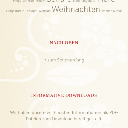
Schule
Tiere
Pflegefachkraft
Projekt
Stellenangebote
Weihnachten
Tiergestützte Therapie
Webcam
wohnen 60plus
NACH OBEN
↑
zum Seitenanfang
INFORMATIVE DOWNLOADS
Wir haben unsere wichtigsten Informationen als PDF-
Dateien zum Download bereit gestellt.