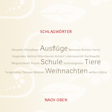
SCHLAGWÖRTER
Ausflüge
Aktuelles
Altenpfleger
Betreutes Wohnen
Events
Imagevideo
Kalletal-Hohenhausen
Konzert
Lebensqualität
Nachtwache
Schule
Tiere
Pflegefachkraft
Projekt
Stellenangebote
Weihnachten
Tiergestützte Therapie
Webcam
wohnen 60plus
NACH OBEN