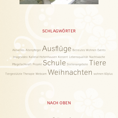
SCHLAGWÖRTER
Ausflüge
Aktuelles
Altenpfleger
Betreutes Wohnen
Events
Imagevideo
Kalletal-Hohenhausen
Konzert
Lebensqualität
Nachtwache
Schule
Tiere
Pflegefachkraft
Projekt
Stellenangebote
Weihnachten
Tiergestützte Therapie
Webcam
wohnen 60plus
NACH OBEN