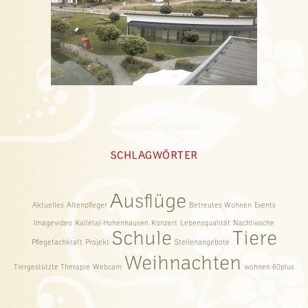
SCHLAGWÖRTER
Ausflüge
Aktuelles
Altenpfleger
Betreutes Wohnen
Events
Imagevideo
Kalletal-Hohenhausen
Konzert
Lebensqualität
Nachtwache
Schule
Tiere
Pflegefachkraft
Projekt
Stellenangebote
Weihnachten
Tiergestützte Therapie
Webcam
wohnen 60plus